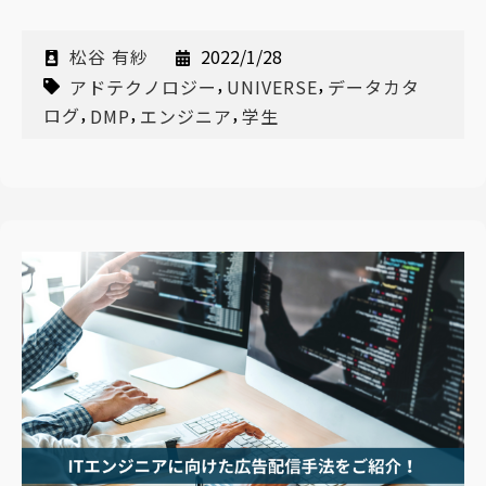
松谷 有紗
2022/1/28
,
,
アドテクノロジー
UNIVERSE
データカタ
,
,
,
ログ
DMP
エンジニア
学生