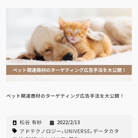
ペット関連商材のターゲティング広告手法を大公開！
松谷 有紗
2022/2/13
,
,
アドテクノロジー
UNIVERSE
データカタ