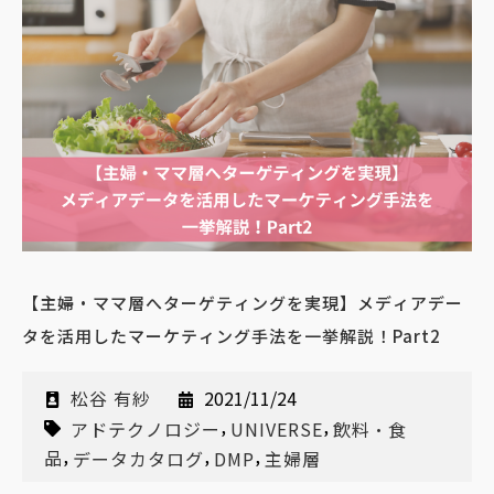
【主婦・ママ層へターゲティングを実現】メディアデー
タを活用したマーケティング手法を一挙解説！Part2
松谷 有紗
2021/11/24
,
,
アドテクノロジー
UNIVERSE
飲料・食
,
,
,
品
データカタログ
DMP
主婦層