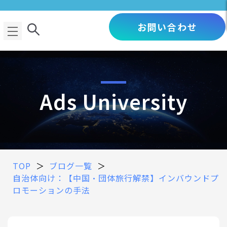
お問い合わせ
Ads University
TOP
＞
ブログ一覧
＞
自治体向け：【中国・団体旅行解禁】インバウンドプ
ロモーションの手法