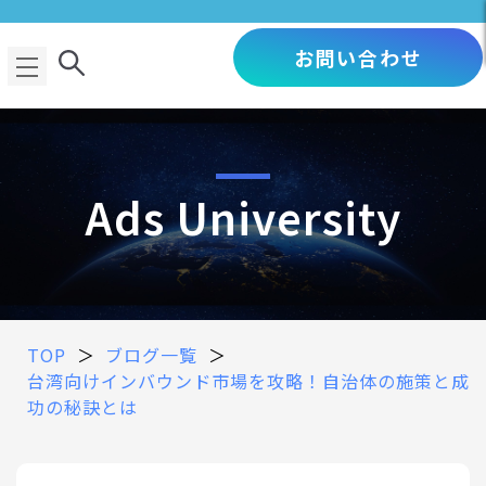
お問い合わせ
Ads University
TOP
＞
ブログ一覧
＞
台湾向けインバウンド市場を攻略！自治体の施策と成
功の秘訣とは