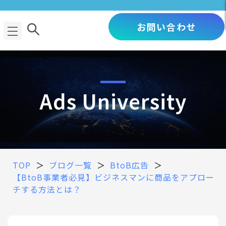
お問い合わせ
Ads University
TOP
＞
ブログ一覧
＞
BtoB広告
＞
【BtoB事業者必見】ビジネスマンに商品をアプロー
チする方法とは？