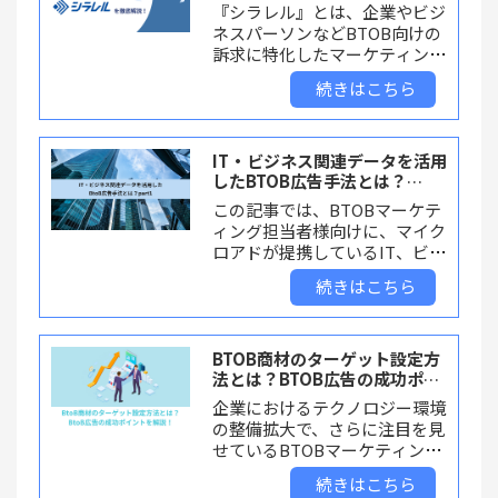
ィング商材『シラレル』を徹底
『シラレル』とは、企業やビジ
解説！
ネスパーソンなどBTOB向けの
訴求に特化したマーケティング
データプラットフォームです。
続きはこちら
リード獲得や売上拡大のために
は、まずはターゲットとなる顧
客への認知拡大が重要となりま
す。今回はBTOB広告マーケテ
IT・ビジネス関連データを活用
ィングのポイントを踏まえ、マ
したBTOB広告手法とは？
PART1
イクロアドが提供する『シラレ
この記事では、BTOBマーケテ
ル』の特徴や事例をご紹介しま
ィング担当者様向けに、マイク
す。
ロアドが提携しているIT、ビジ
ネス関連メディアデータを活用
続きはこちら
したターゲティング広告の配信
手法をご紹介します。BTOB向
けに製品やサービスの認知拡大
を狙う企業様はぜひご覧くださ
BTOB商材のターゲット設定方
い。
法とは？BTOB広告の成功ポイ
ントを解説！
企業におけるテクノロジー環境
の整備拡大で、さらに注目を見
せているBTOBマーケティン
グ。 今回はマイクロアドが提
続きはこちら
供している「シラレル」の活用