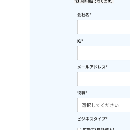
*は必須項目になります。
会社名
*
姓
*
メールアドレス
*
役職
*
ビジネスタイプ
*
広告主(自社導入)