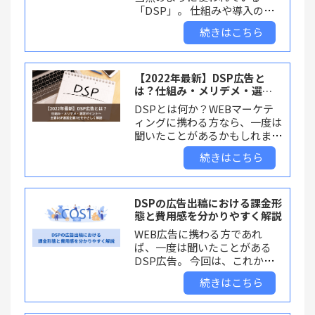
「DSP」。 仕組みや導入の際
の注意点を理解しておくこと
続きはこちら
で、非常に高い広告効果を得る
ことが可能です。 今回の記事
では、DSPの仕組みや生まれた
背景などについて徹底的に解説
【2022年最新】DSP広告と
いたします。
は？仕組み・メリデメ・選定
ポイント～主要DSP運営企業7
DSPとは何か？WEBマーケテ
社をやさしく解説
ィングに携わる方なら、一度は
聞いたことがあるかもしれませ
ん。今回は初心者の方向けに分
続きはこちら
かりやすくDSP広告の仕組み・
メリット・デメリット、DSPへ
の広告出稿時における選定ポイ
ントなどをおさえ、国内主要
DSPの広告出稿における課金形
DSP企業7社について紹介、解
態と費用感を分かりやすく解説
説します。
WEB広告に携わる方であれ
ば、一度は聞いたことがある
DSP広告。 今回は、これから
DSP広告の出稿を検討されてい
続きはこちら
る方に向けて、DSP広告とは何
か？仕組み、各種DSPの選定基
準、課金形態・費用感につい