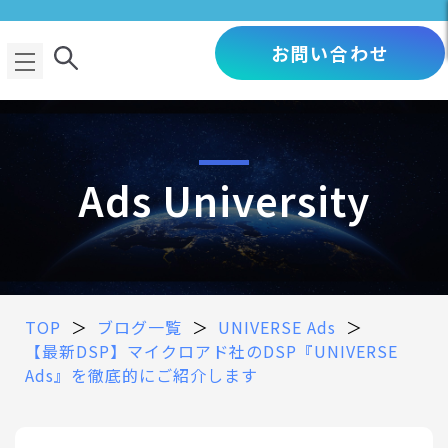
お問い合わせ
Ads University
TOP
＞
ブログ一覧
＞
UNIVERSE Ads
＞
【最新DSP】マイクロアド社のDSP『UNIVERSE
Ads』を徹底的にご紹介します