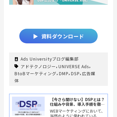
▶ 資料ダウンロード
Ads Universityブログ編集部
,
,
アドテクノロジー
UNIVERSE Ads
,
,
,
BtoBマーケティング
DMP
DSP
広告媒
体
【今さら聞けない】DSPとは？
仕組みや背景、導入手順を徹底
解説！
WEBマーケティングにおいて、
当然のように使われている